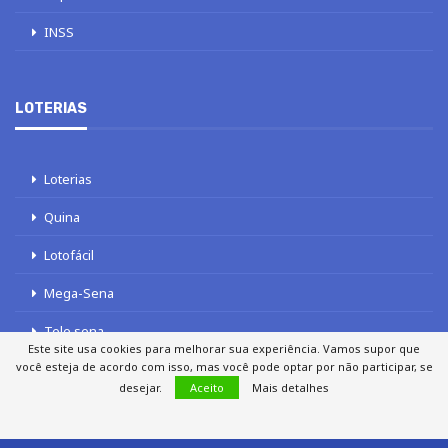
INSS
LOTERIAS
Loterias
Quina
Lotofácil
Mega-Sena
Tele sena
Este site usa cookies para melhorar sua experiência. Vamos supor que
você esteja de acordo com isso, mas você pode optar por não participar, se
desejar.
Aceito
Mais detalhes
SOBRE NÓS
AUTORES
FALE COM O JORNAL DCI