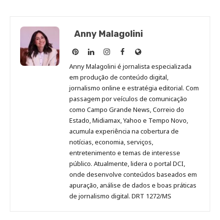
Anny Malagolini
Anny
Anny
Anny
Anny
Site
Malagolini
Malagolini
Malagolini
Malagolini
de
Anny Malagolini é jornalista especializada
no
no
no
no
Anny
em produção de conteúdo digital,
Pinterest
LinkedIn
Instagram
Facebook
Malagolini
jornalismo online e estratégia editorial. Com
passagem por veículos de comunicação
como Campo Grande News, Correio do
Estado, Midiamax, Yahoo e Tempo Novo,
acumula experiência na cobertura de
notícias, economia, serviços,
entretenimento e temas de interesse
público. Atualmente, lidera o portal DCI,
onde desenvolve conteúdos baseados em
apuração, análise de dados e boas práticas
de jornalismo digital. DRT 1272/MS