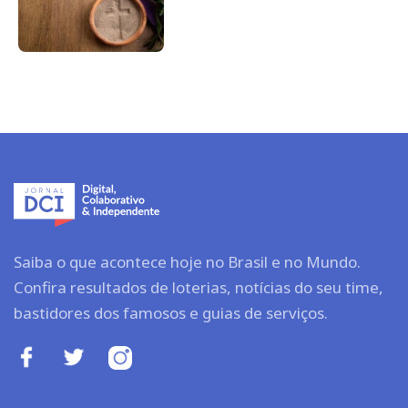
Saiba o que acontece hoje no Brasil e no Mundo.
Confira resultados de loterias, notícias do seu time,
bastidores dos famosos e guias de serviços.