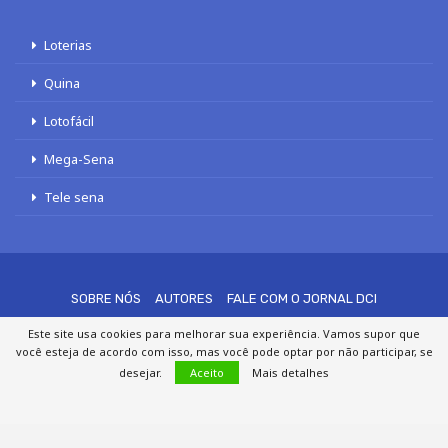
Loterias
Quina
Lotofácil
Mega-Sena
Tele sena
SOBRE NÓS
AUTORES
FALE COM O JORNAL DCI
POLÍTICA DE PRIVACIDADE
TERMOS DE USO
SITEMAP
Este site usa cookies para melhorar sua experiência. Vamos supor que
você esteja de acordo com isso, mas você pode optar por não participar, se
desejar.
Aceito
Mais detalhes
© 2020 - 2026 DCI Digital - Todos os direitos reservados