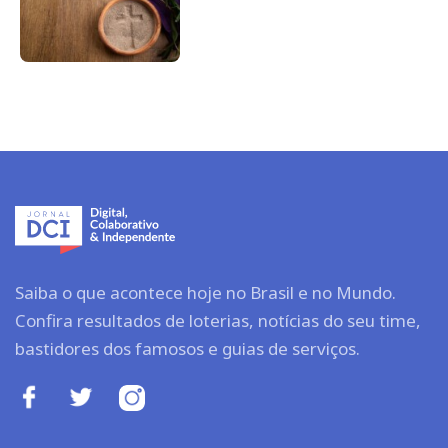
Saiba o que acontece hoje no Brasil e no Mundo.
Confira resultados de loterias, notícias do seu time,
bastidores dos famosos e guias de serviços.