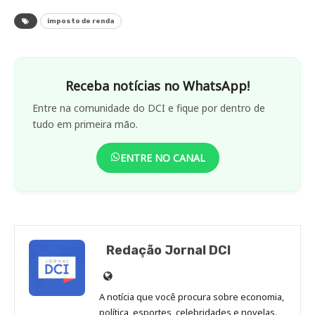
imposto de renda
Receba notícias no WhatsApp!
Entre na comunidade do DCI e fique por dentro de
tudo em primeira mão.
ENTRE NO CANAL
Redação Jornal DCI
Site
de
A notícia que você procura sobre economia,
Redação
política, esportes, celebridades e novelas.