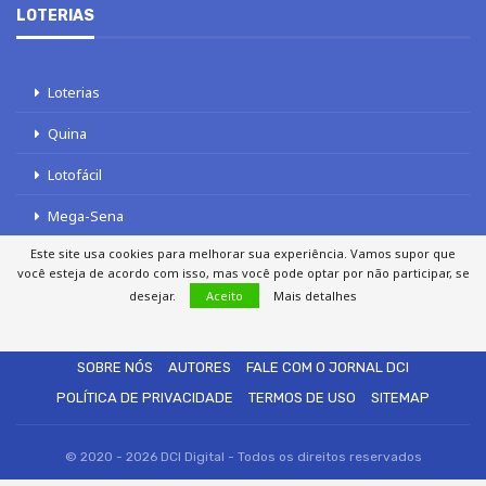
LOTERIAS
Loterias
Quina
Lotofácil
Mega-Sena
Este site usa cookies para melhorar sua experiência. Vamos supor que
Tele sena
você esteja de acordo com isso, mas você pode optar por não participar, se
desejar.
Aceito
Mais detalhes
SOBRE NÓS
AUTORES
FALE COM O JORNAL DCI
POLÍTICA DE PRIVACIDADE
TERMOS DE USO
SITEMAP
© 2020 - 2026 DCI Digital - Todos os direitos reservados