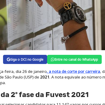
Siga o DCI no Google
Entre no canal do WhatsApp
a-feira, dia 26 de janeiro
, a
nota de corte
por carreira
, 
de São Paulo (USP) de
2021
. A nota equivale ao número 
apa.
 da 2º fase da Fuvest 2021
vai selecionar candidatos para 11.147 vagas nos cursos