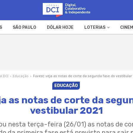
S
SÃO PAULO
DÓLAR HOJE
LOTERIAS
CINEM
A FAZENDA
WEB STORIES
al DCI
›
Educação
›
Fuvest: veja as notas de corte da segunda fase do vestibular
EDUCAÇÃO
ja as notas de corte da segu
vestibular 2021
ou nesta terça-feira (26/01) as notas de cor
do da primeira fase está previsto para sair n