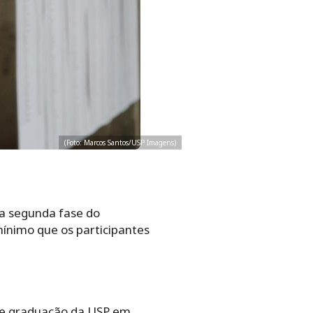
(Foto: Marcos Santos/USP Imagens)
da segunda fase do
mínimo que os participantes
 de graduação da USP em