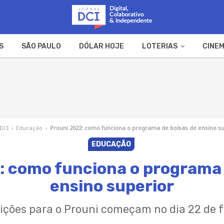
S
SÃO PAULO
DÓLAR HOJE
LOTERIAS
CINEM
A FAZENDA
WEB STORIES
 DCI
›
Educação
›
Prouni 2022: como funciona o programa de bolsas de ensino s
EDUCAÇÃO
: como funciona o programa 
ensino superior
rições para o Prouni começam no dia 22 de f