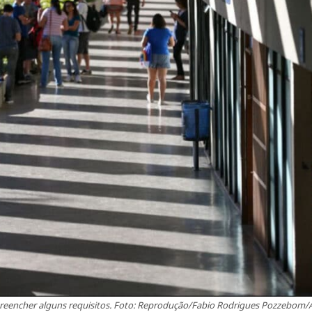
 preencher alguns requisitos. Foto: Reprodução/Fabio Rodrigues Pozzebom/A