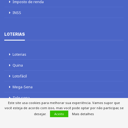
Imposto de renda
INSS
LOTERIAS
Loterias
Quina
Lotofácil
Mega-Sena
Tele sena
Este site usa cookies para melhorar sua experiência. Vamos supor que
você esteja de acordo com isso, mas você pode optar por não participar, se
desejar.
Aceito
Mais detalhes
SOBRE NÓS
AUTORES
FALE COM O JORNAL DCI