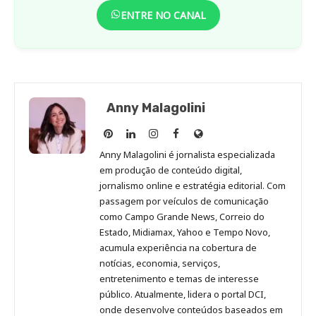
ENTRE NO CANAL
Anny Malagolini
Anny
Anny
Anny
Anny
Site
Malagolini
Malagolini
Malagolini
Malagolini
de
Anny Malagolini é jornalista especializada
no
no
no
no
Anny
em produção de conteúdo digital,
Pinterest
LinkedIn
Instagram
Facebook
Malagolini
jornalismo online e estratégia editorial. Com
passagem por veículos de comunicação
como Campo Grande News, Correio do
Estado, Midiamax, Yahoo e Tempo Novo,
acumula experiência na cobertura de
notícias, economia, serviços,
entretenimento e temas de interesse
público. Atualmente, lidera o portal DCI,
onde desenvolve conteúdos baseados em