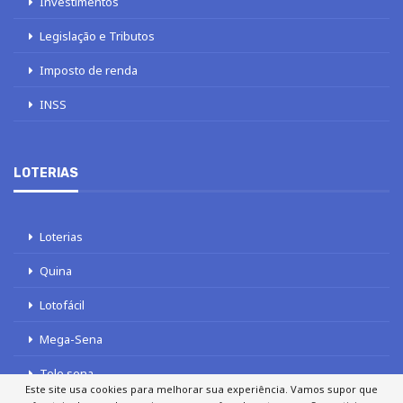
Investimentos
Legislação e Tributos
Imposto de renda
INSS
LOTERIAS
Loterias
Quina
Lotofácil
Mega-Sena
Tele sena
Este site usa cookies para melhorar sua experiência. Vamos supor que