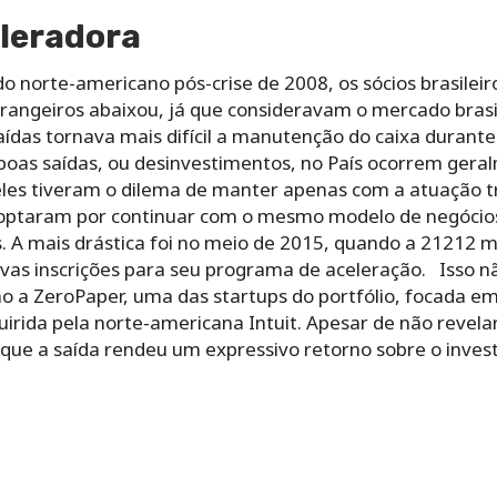
eleradora
norte-americano pós-crise de 2008, os sócios brasilei
trangeiros abaixou, já que consideravam o mercado brasi
ídas tornava mais difícil a manutenção do caixa durant
oas saídas, ou desinvestimentos, no País ocorrem geral
eles tiveram o dilema de manter apenas com a atuação tr
e optaram por continuar com o mesmo modelo de negócio
 A mais drástica foi no meio de 2015, quando a 21212 
vas inscrições para seu programa de aceleração. Isso n
no a ZeroPaper, uma das startups do portfólio, focada em
irida pela norte-americana Intuit. Apesar de não revela
 que a saída rendeu um expressivo retorno sobre o inves