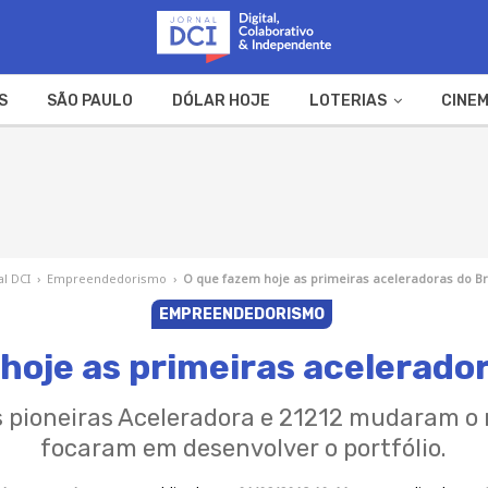
S
SÃO PAULO
DÓLAR HOJE
LOTERIAS
CINEM
A FAZENDA
WEB STORIES
al DCI
›
Empreendedorismo
›
O que fazem hoje as primeiras aceleradoras do Br
EMPREENDEDORISMO
hoje as primeiras acelerador
s pioneiras Aceleradora e 21212 mudaram o
focaram em desenvolver o portfólio.