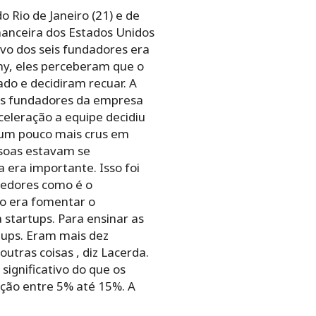
o Rio de Janeiro (21) e de
inanceira dos Estados Unidos
ivo dos seis fundadores era
hy, eles perceberam que o
do e decidiram recuar. A
ês fundadores da empresa
celeração a equipe decidiu
 um pouco mais crus em
ssoas estavam se
era importante. Isso foi
dedores como é o
vo era fomentar o
startups. Para ensinar as
tups. Eram mais dez
utras coisas , diz Lacerda.
ignificativo do que os
ação entre 5% até 15%. A