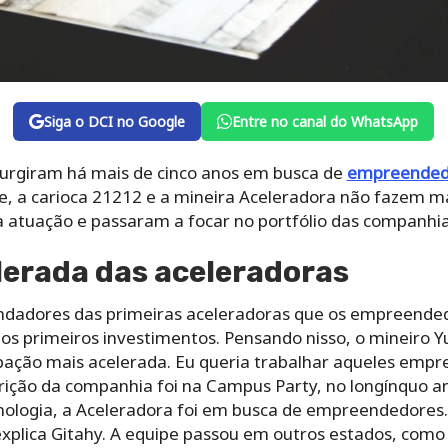
Siga o DCI no Google
Entre no canal do WhatsApp
surgiram há mais de cinco anos em busca de
empreended
ce, a carioca 21212 e a mineira Aceleradora não fazem 
 atuação e passaram a focar no portfólio das companhias
lerada das aceleradoras
ndadores das primeiras aceleradoras que os empreende
os primeiros investimentos. Pensando nisso, o mineiro Y
bação mais acelerada. Eu queria trabalhar aqueles empr
parição da companhia foi na Campus Party, no longínquo 
ologia, a Aceleradora foi em busca de empreendedores. 
explica Gitahy. A equipe passou em outros estados, como 