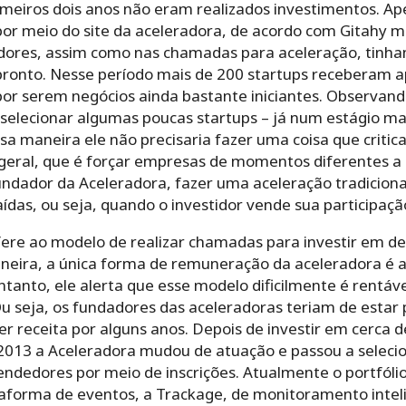
imeiros dois anos não eram realizados investimentos. Ap
 meio do site da aceleradora, de acordo com Gitahy ma
res, assim como nas chamadas para aceleração, tinham 
ronto. Nesse período mais de 200 startups receberam a
or serem negócios ainda bastante iniciantes. Observando
, selecionar algumas poucas startups – já num estágio ma
ssa maneira ele não precisaria fazer uma coisa que critic
eral, que é forçar empresas de momentos diferentes a s
dador da Aceleradora, fazer uma aceleração tradicional é
aídas, ou seja, quando o investidor vende sua participaçã
efere ao modelo de realizar chamadas para investir em d
eira, a única forma de remuneração da aceleradora é a
anto, ele alerta que esse modelo dificilmente é rentável
 seja, os fundadores das aceleradoras teriam de estar
r receita por alguns anos. Depois de investir em cerca
2013 a Aceleradora mudou de atuação e passou a selecio
ndedores por meio de inscrições. Atualmente o portfóli
aforma de eventos, a Trackage, de monitoramento intel