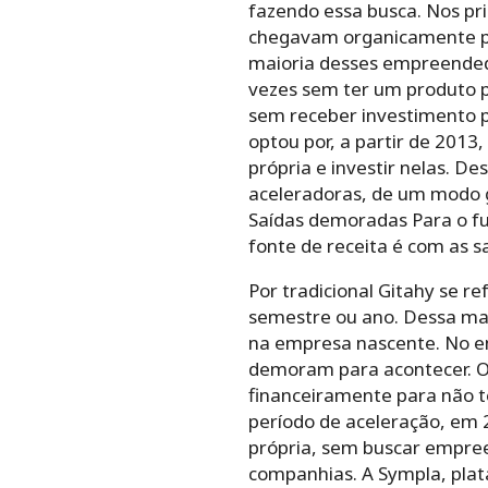
fazendo essa busca. Nos pr
chegavam organicamente por
maioria desses empreendedo
vezes sem ter um produto p
sem receber investimento p
optou por, a partir de 2013
própria e investir nelas. De
aceleradoras, de um modo g
Saídas demoradas Para o fun
fonte de receita é com as s
Por tradicional Gitahy se r
semestre ou ano. Dessa man
na empresa nascente. No ent
demoram para acontecer. Ou
financeiramente para não te
período de aceleração, em 
própria, sem buscar empree
companhias. A Sympla, plat