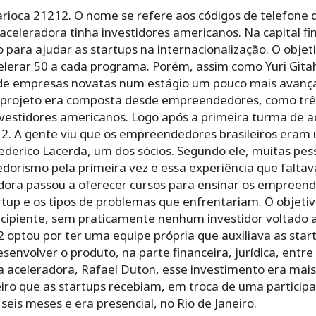
carioca 21212. O nome se refere aos códigos de telefone d
 aceleradora tinha investidores americanos. Na capital f
para ajudar as startups na internacionalização. O objet
lerar 50 a cada programa. Porém, assim como Yuri Gita
 de empresas novatas num estágio um pouco mais avança
projeto era composta desde empreendedores, como tr
nvestidores americanos. Logo após a primeira turma de a
2. A gente viu que os empreendedores brasileiros eram
ederico Lacerda, um dos sócios. Segundo ele, muitas pe
rismo pela primeira vez e essa experiência que faltava 
dora passou a oferecer cursos para ensinar os empreen
up e os tipos de problemas que enfrentariam. O objeti
cipiente, sem praticamente nenhum investidor voltado a 
 optou por ter uma equipe própria que auxiliava as star
nvolver o produto, na parte financeira, jurídica, entre o
aceleradora, Rafael Duton, esse investimento era mais s
eiro que as startups recebiam, em troca de uma particip
seis meses e era presencial, no Rio de Janeiro.