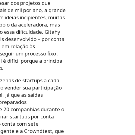
esar dos projetos que
is de mil por ano, a grande
ideias incipientes, muitas
poio da aceleradora, mas
 essa dificuldade, Gitahy
is desenvolvido – por conta
a em relação às
eguir um processo fixo .
 difícil porque a principal
o.
ezenas de startups a cada
o vender sua participação
, já que as saídas
 preparados
 de 20 companhias durante o
nar startups por conta
o conta com sete
igente e a Crowndtest, que