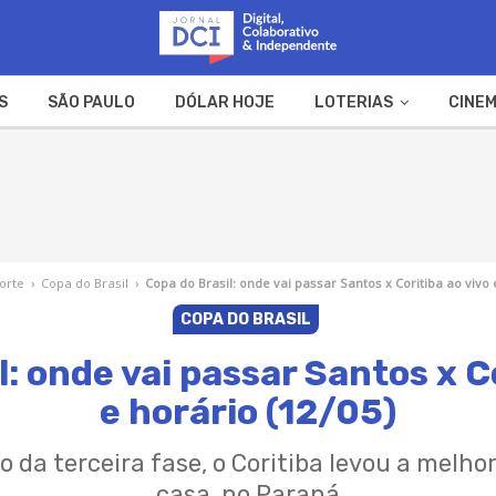
S
SÃO PAULO
DÓLAR HOJE
LOTERIAS
CINEM
A FAZENDA
WEB STORIES
orte
›
Copa do Brasil
›
Copa do Brasil: onde vai passar Santos x Coritiba ao vivo 
COPA DO BRASIL
: onde vai passar Santos x C
e horário (12/05)
 da terceira fase, o Coritiba levou a melho
casa, no Paraná