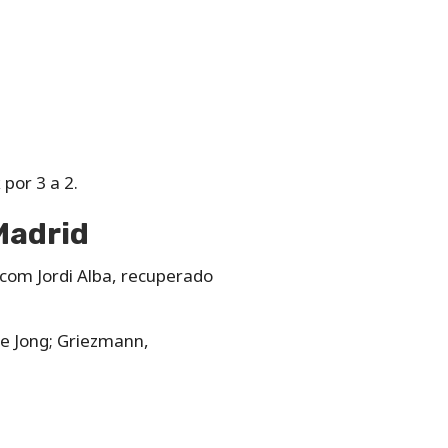
por 3 a 2.
Madrid
com Jordi Alba, recuperado
De Jong; Griezmann,