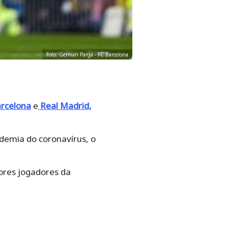
Foto: German Parga - FC Barcelona
rcelona
e
Real Madrid
,
demia do coronavírus, o
iores jogadores da