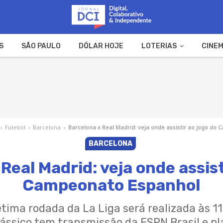
S
SÃO PAULO
DÓLAR HOJE
LOTERIAS
CINEM
A FAZENDA
WEB STORIES
›
Futebol
›
Barcelona
›
Barcelona x Real Madrid: veja onde assistir ao jogo do
BARCELONA
Real Madrid: veja onde assist
Campeonato Espanhol
étima rodada da La Liga será realizada às 11h
ássico tem transmissão da ESPN Brasil e pl