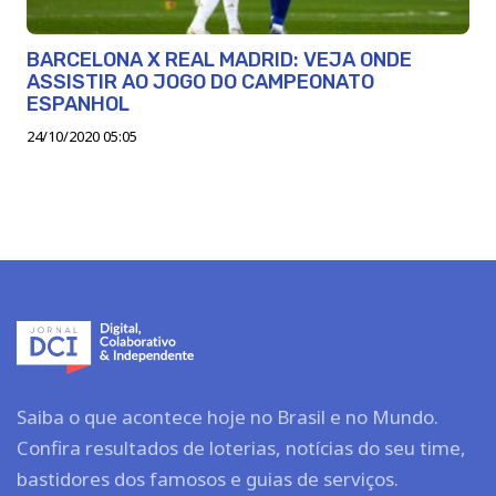
BARCELONA X REAL MADRID: VEJA ONDE
ASSISTIR AO JOGO DO CAMPEONATO
ESPANHOL
24/10/2020 05:05
Saiba o que acontece hoje no Brasil e no Mundo.
Confira resultados de loterias, notícias do seu time,
bastidores dos famosos e guias de serviços.