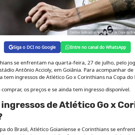
Confira tudo sobre os ingressos da Copa do Bra
Siga o DCI no Google
Entre no canal do WhatsApp
thians se enfrentam na quarta-feira, 27 de julho, pelo jo
 Estádio Antônio Accioly, em Goiânia. Para acompanhar de
a tem ingressos de Atlético Go x Corinthians na Copa do B
 comprar, os preços e se ainda tem ingresso disponível.
ngressos de Atlético Go x Cor
?
opa do Brasil, Atlético Goianiense e Corinthians se enfr