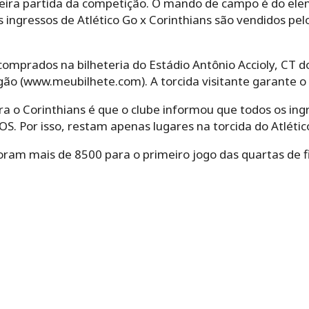
imeira partida da competição. O mando de campo é do ele
os ingressos de Atlético Go x Corinthians são vendidos pe
omprados na bilheteria do Estádio Antônio Accioly, CT d
gão (www.meubilhete.com). A torcida visitante garante o i
ra o Corinthians é que o clube informou que todos os ing
S. Por isso, restam apenas lugares na torcida do Atlétic
oram mais de 8500 para o primeiro jogo das quartas de fi