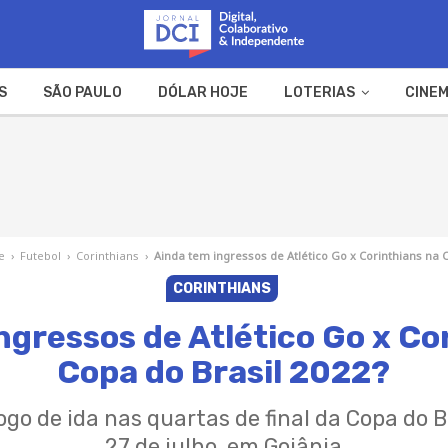
S
SÃO PAULO
DÓLAR HOJE
LOTERIAS
CINEM
A FAZENDA
WEB STORIES
e
›
Futebol
›
Corinthians
›
Ainda tem ingressos de Atlético Go x Corinthians na C
CORINTHIANS
ngressos de Atlético Go x Co
Copa do Brasil 2022?
go de ida nas quartas de final da Copa do B
27 de julho, em Goiânia