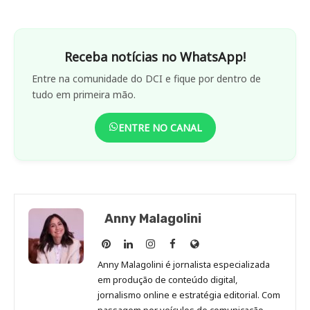
Receba notícias no WhatsApp!
Entre na comunidade do DCI e fique por dentro de
tudo em primeira mão.
ENTRE NO CANAL
Anny Malagolini
Anny
Anny
Anny
Anny
Site
Malagolini
Malagolini
Malagolini
Malagolini
de
Anny Malagolini é jornalista especializada
no
no
no
no
Anny
em produção de conteúdo digital,
Pinterest
LinkedIn
Instagram
Facebook
Malagolini
jornalismo online e estratégia editorial. Com
passagem por veículos de comunicação