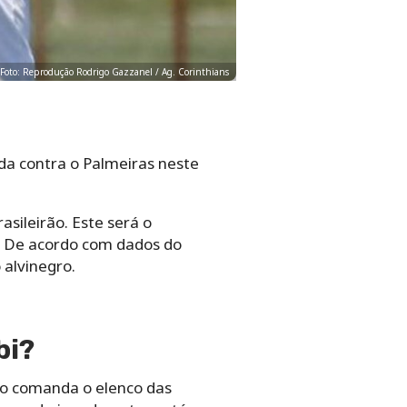
. Foto: Reprodução Rodrigo Gazzanel / Ag. Corinthians
ida contra o Palmeiras neste
asileirão. Este será o
a. De acordo com dados do
 alvinegro.
bi?
co comanda o elenco das