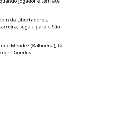
e quando jogador e tem até
além da Libertadores,
rreira, seguiu para o São
Bruno Méndez (Balbuena), Gil
 Róger Guedes.