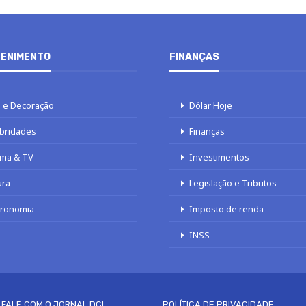
ENIMENTO
FINANÇAS
 e Decoração
Dólar Hoje
bridades
Finanças
ma & TV
Investimentos
ura
Legislação e Tributos
tronomia
Imposto de renda
INSS
FALE COM O JORNAL DCI
POLÍTICA DE PRIVACIDADE