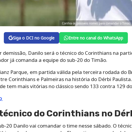
Confira os possíveis nomes para comandar o Timão
Siga o DCI no Google
Entre no canal do WhatsApp
r demissão, Danilo será o técnico do Corinthians na part
nador já comanda a equipe do sub-20 do Timão.
ianz Parque, em partida válida pela terceira rodada do Br
re Corinthians e Palmeiras na história do Dérbi Paulist
de tem mais vitórias no clássico sendo 133 contra 129 do
vo
 técnico do Corinthians no Dér
sub-20 Danilo vai comandar o time nesse sábado. O técni