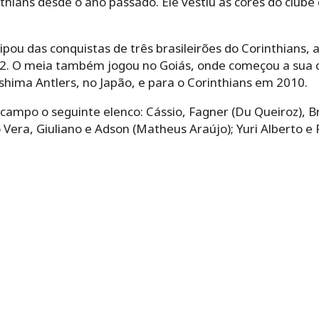
thians desde o ano passado. Ele vestiu as cores do club
ipou das conquistas de três brasileirões do Corinthians, 
. O meia também jogou no Goiás, onde começou a sua ca
hima Antlers, no Japão, e para o Corinthians em 2010.
 campo o seguinte elenco: Cássio, Fagner (Du Queiroz), 
o Vera, Giuliano e Adson (Matheus Araújo); Yuri Alberto e