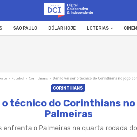
S
SÃO PAULO
DÓLAR HOJE
LOTERIAS
CINEM
A FAZENDA
WEB STORIES
orte
›
Futebol
›
Corinthians
›
Danilo vai ser o técnico do Corinthians no jogo co
CORINTHIANS
r o técnico do Corinthians no
Palmeiras
s enfrenta o Palmeiras na quarta rodada do 