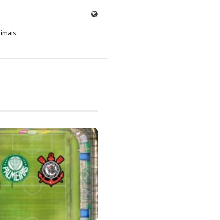
Site
de
nimais.
Beatriz
Fabbri