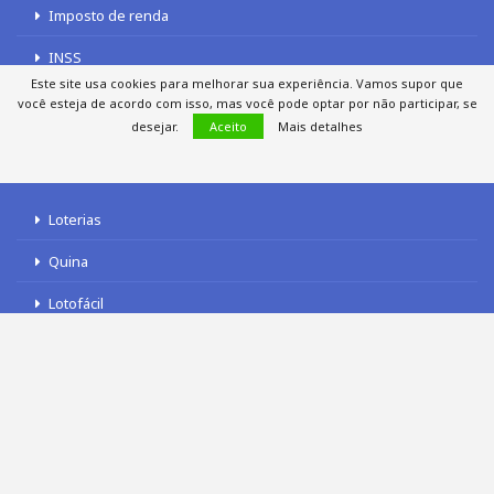
Imposto de renda
INSS
Este site usa cookies para melhorar sua experiência. Vamos supor que
você esteja de acordo com isso, mas você pode optar por não participar, se
desejar.
Aceito
Mais detalhes
LOTERIAS
Loterias
Quina
Lotofácil
Mega-Sena
Tele sena