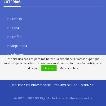
LOTERIAS
Loterias
Quina
Lotofácil
Mega-Sena
Tele sena
Este site usa cookies para melhorar sua experiência. Vamos supor que
você esteja de acordo com isso, mas você pode optar por não participar, se
desejar.
Aceito
Mais detalhes
SOBRE NÓS
AUTORES
FALE COM O JORNAL DCI
POLÍTICA DE PRIVACIDADE
TERMOS DE USO
SITEMAP
© 2020 - 2026 DCI Digital - Todos os direitos reservados