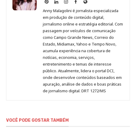
Anny
Anny
Anny
Anny
Site
Malagolini
Malagolini
Malagolini
Malagolini
de
Anny Malagolini é jornalista especializada
no
no
no
no
Anny
em produção de conteúdo digital,
Pinterest
LinkedIn
Instagram
Facebook
Malagolini
jornalismo online e estratégia editorial. Com
passagem por veículos de comunicação
como Campo Grande News, Correio do
Estado, Midiamax, Yahoo e Tempo Novo,
acumula experiência na cobertura de
notícias, economia, serviços,
entretenimento e temas de interesse
público. Atualmente, lidera o portal DCI,
onde desenvolve conteúdos baseados em
apuração, análise de dados e boas práticas
de jornalismo digital. DRT 1272/MS
VOCÊ PODE GOSTAR TAMBÉM