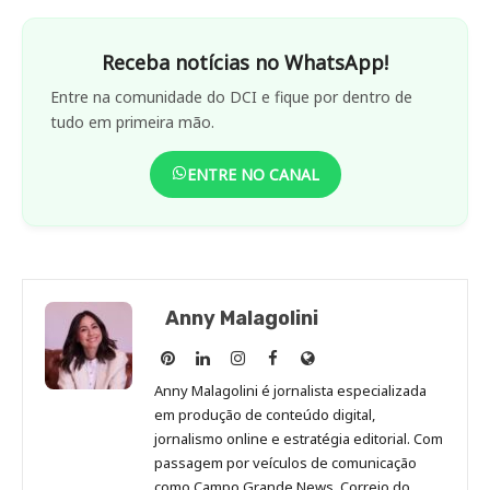
Receba notícias no WhatsApp!
Entre na comunidade do DCI e fique por dentro de
tudo em primeira mão.
ENTRE NO CANAL
Anny Malagolini
Anny
Anny
Anny
Anny
Site
Malagolini
Malagolini
Malagolini
Malagolini
de
Anny Malagolini é jornalista especializada
no
no
no
no
Anny
em produção de conteúdo digital,
Pinterest
LinkedIn
Instagram
Facebook
Malagolini
jornalismo online e estratégia editorial. Com
passagem por veículos de comunicação
como Campo Grande News, Correio do