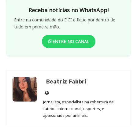
Receba notícias no WhatsApp!
Entre na comunidade do DCI e fique por dentro de
tudo em primeira mão.
ENTRE NO CANAL
Beatriz Fabbri
Site
de
Jornalista, especialista na cobertura de
Beatriz
futebol internacional, esportes, e
Fabbri
apaixonada por animais.