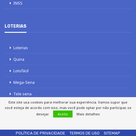
INSS
LOTERIAS
Loterias
Quina
Lotofácil
Mega-Sena
Tele sena
Este site usa cookies para melhorar sua experiência. Vamos supor que
você esteja de acordo com isso, mas você pode optar por não participar, se
desejar.
Aceito
Mais detalhes
SOBRE NÓS
AUTORES
FALE COM O JORNAL DCI
POLÍTICA DE PRIVACIDADE
TERMOS DE USO
SITEMAP