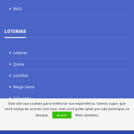
INSS
LOTERIAS
Loterias
Quina
Lotofácil
Mega-Sena
Tele sena
Este site usa cookies para melhorar sua experiência. Vamos supor que
você esteja de acordo com isso, mas você pode optar por não participar, se
desejar.
Aceito
Mais detalhes
SOBRE NÓS
AUTORES
FALE COM O JORNAL DCI