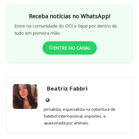
Receba notícias no WhatsApp!
Entre na comunidade do DCI e fique por dentro de
tudo em primeira mão.
ENTRE NO CANAL
Beatriz Fabbri
Site
de
Jornalista, especialista na cobertura de
Beatriz
futebol internacional, esportes, e
Fabbri
apaixonada por animais.