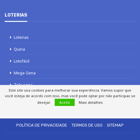
LOTERIAS
Loterias
Quina
Lotofácil
Mega-Sena
Tele sena
Este site usa cookies para melhorar sua experiência. Vamos supor que
você esteja de acordo com isso, mas você pode optar por não participar, se
desejar.
Aceito
Mais detalhes
SOBRE NÓS
AUTORES
FALE COM O JORNAL DCI
POLÍTICA DE PRIVACIDADE
TERMOS DE USO
SITEMAP