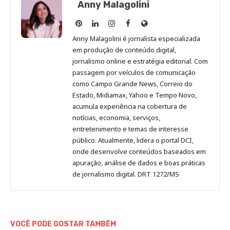
Anny Malagolini
Anny
Anny
Anny
Anny
Site
Malagolini
Malagolini
Malagolini
Malagolini
de
Anny Malagolini é jornalista especializada
no
no
no
no
Anny
em produção de conteúdo digital,
Pinterest
LinkedIn
Instagram
Facebook
Malagolini
jornalismo online e estratégia editorial. Com
passagem por veículos de comunicação
como Campo Grande News, Correio do
Estado, Midiamax, Yahoo e Tempo Novo,
acumula experiência na cobertura de
notícias, economia, serviços,
entretenimento e temas de interesse
público. Atualmente, lidera o portal DCI,
onde desenvolve conteúdos baseados em
apuração, análise de dados e boas práticas
de jornalismo digital. DRT 1272/MS
VOCÊ PODE GOSTAR TAMBÉM