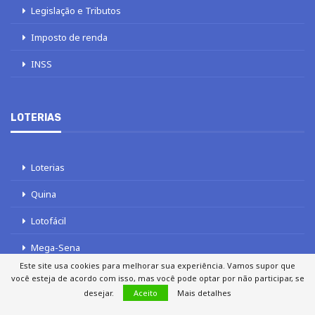
Imposto de renda
INSS
LOTERIAS
Loterias
Quina
Lotofácil
Mega-Sena
Tele sena
Este site usa cookies para melhorar sua experiência. Vamos supor que
você esteja de acordo com isso, mas você pode optar por não participar, se
desejar.
Aceito
Mais detalhes