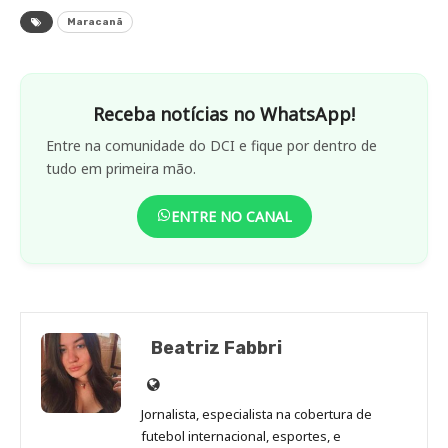
Receba notícias no WhatsApp!
Entre na comunidade do DCI e fique por dentro de
tudo em primeira mão.
ENTRE NO CANAL
Beatriz Fabbri
Site
de
Jornalista, especialista na cobertura de
Beatriz
futebol internacional, esportes, e
Fabbri
apaixonada por animais.