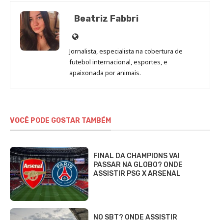
Beatriz Fabbri
Site
de
Jornalista, especialista na cobertura de
Beatriz
futebol internacional, esportes, e
Fabbri
apaixonada por animais.
VOCÊ PODE GOSTAR TAMBÉM
FINAL DA CHAMPIONS VAI
PASSAR NA GLOBO? ONDE
ASSISTIR PSG X ARSENAL
NO SBT? ONDE ASSISTIR