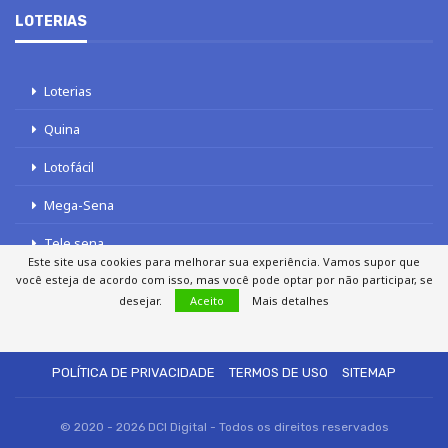
LOTERIAS
Loterias
Quina
Lotofácil
Mega-Sena
Tele sena
Este site usa cookies para melhorar sua experiência. Vamos supor que
você esteja de acordo com isso, mas você pode optar por não participar, se
desejar.
Aceito
Mais detalhes
SOBRE NÓS
AUTORES
FALE COM O JORNAL DCI
POLÍTICA DE PRIVACIDADE
TERMOS DE USO
SITEMAP
© 2020 - 2026 DCI Digital - Todos os direitos reservados