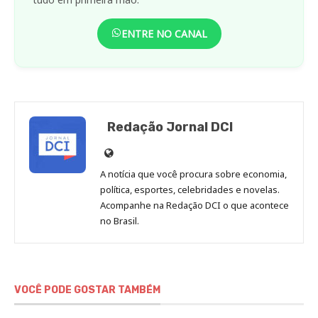
ENTRE NO CANAL
Redação Jornal DCI
Site
de
A notícia que você procura sobre economia,
Redação
política, esportes, celebridades e novelas.
Jornal
Acompanhe na Redação DCI o que acontece
no Brasil.
DCI
VOCÊ PODE GOSTAR TAMBÉM