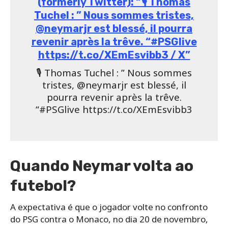
(formerly Twitter): “🎙️ Thomas
Tuchel : ” Nous sommes tristes,
@neymarjr est blessé, il pourra
revenir après la trêve. “#PSGlive
https://t.co/XEmEsvibb3 / X”
🎙️ Thomas Tuchel : ” Nous sommes
tristes, @neymarjr est blessé, il
pourra revenir après la trêve.
“#PSGlive https://t.co/XEmEsvibb3
Quando Neymar volta ao
futebol?
A expectativa é que o jogador volte no confronto
do PSG contra o Monaco, no dia 20 de novembro,