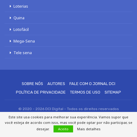
Loterias
Quina
Lotofácil
Mega-Sena
Tele sena
SOBRE NÓS
AUTORES
FALE COM O JORNAL DCI
POLÍTICA DE PRIVACIDADE
TERMOS DE USO
SITEMAP
© 2020 - 2026 DCI Digital - Todos os direitos reservados
Este site usa cookies para melhorar sua experiência. Vamos supor que
você esteja de acordo com isso, mas você pode optar por não participar, se
desejar.
Aceito
Mais detalhes