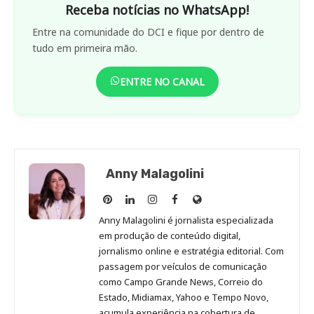
Receba notícias no WhatsApp!
Entre na comunidade do DCI e fique por dentro de
tudo em primeira mão.
ENTRE NO CANAL
Anny Malagolini
Anny
Anny
Anny
Anny
Site
Malagolini
Malagolini
Malagolini
Malagolini
de
Anny Malagolini é jornalista especializada
no
no
no
no
Anny
em produção de conteúdo digital,
Pinterest
LinkedIn
Instagram
Facebook
Malagolini
jornalismo online e estratégia editorial. Com
passagem por veículos de comunicação
como Campo Grande News, Correio do
Estado, Midiamax, Yahoo e Tempo Novo,
acumula experiência na cobertura de