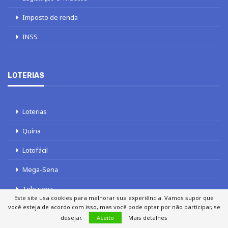
Imposto de renda
INSS
LOTERIAS
Loterias
Quina
Lotofácil
Mega-Sena
Tele sena
Este site usa cookies para melhorar sua experiência. Vamos supor que
você esteja de acordo com isso, mas você pode optar por não participar, se
desejar.
Aceito
Mais detalhes