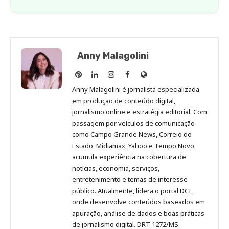
Anny Malagolini
Anny
Anny
Anny
Anny
Site
Malagolini
Malagolini
Malagolini
Malagolini
de
Anny Malagolini é jornalista especializada
no
no
no
no
Anny
em produção de conteúdo digital,
Pinterest
LinkedIn
Instagram
Facebook
Malagolini
jornalismo online e estratégia editorial. Com
passagem por veículos de comunicação
como Campo Grande News, Correio do
Estado, Midiamax, Yahoo e Tempo Novo,
acumula experiência na cobertura de
notícias, economia, serviços,
entretenimento e temas de interesse
público. Atualmente, lidera o portal DCI,
onde desenvolve conteúdos baseados em
apuração, análise de dados e boas práticas
de jornalismo digital. DRT 1272/MS