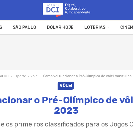
S
SÃO PAULO
DÓLAR HOJE
LOTERIAS
CINEM
A FAZENDA
WEB STORIES
al DCI
›
Esporte
›
Vôlei
›
Como vai funcionar o Pré-Olímpico de vôlei masculino 
VÔLEI
cionar o Pré-Olímpico de vô
2023
e os primeiros classificados para os Jogos O