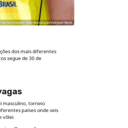
il no Pré-Olímpico - Foto: Reprodução/Volleyball World
leções dos mais diferentes
tos segue de 30 de
 vagas
i masculino, torneio
iferentes países onde seis
 vôlei.