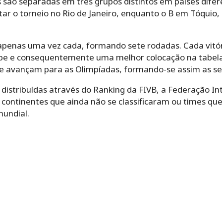
 são separadas em três grupos distintos em países difer
utar o torneio no Rio de Janeiro, enquanto o B em Tóquio, 
 apenas uma vez cada, formando sete rodadas. Cada vitór
pe e consequentemente uma melhor colocação na tabela 
e avançam para as Olimpíadas, formando-se assim as sei
 distribuídas através do Ranking da FIVB, a Federação In
e continentes que ainda não se classificaram ou times q
undial.