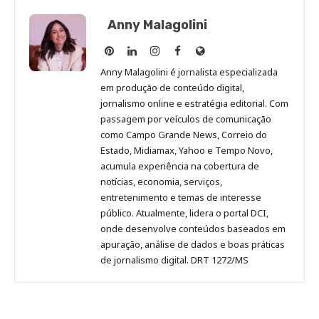
Anny Malagolini
Anny
Anny
Anny
Anny
Site
Malagolini
Malagolini
Malagolini
Malagolini
de
Anny Malagolini é jornalista especializada
no
no
no
no
Anny
em produção de conteúdo digital,
Pinterest
LinkedIn
Instagram
Facebook
Malagolini
jornalismo online e estratégia editorial. Com
passagem por veículos de comunicação
como Campo Grande News, Correio do
Estado, Midiamax, Yahoo e Tempo Novo,
acumula experiência na cobertura de
notícias, economia, serviços,
entretenimento e temas de interesse
público. Atualmente, lidera o portal DCI,
onde desenvolve conteúdos baseados em
apuração, análise de dados e boas práticas
de jornalismo digital. DRT 1272/MS