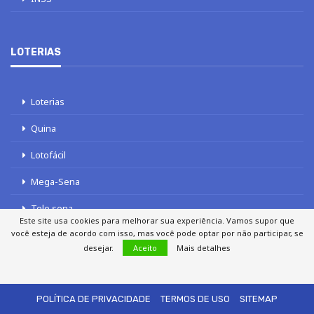
LOTERIAS
Loterias
Quina
Lotofácil
Mega-Sena
Tele sena
Este site usa cookies para melhorar sua experiência. Vamos supor que
você esteja de acordo com isso, mas você pode optar por não participar, se
desejar.
Aceito
Mais detalhes
SOBRE NÓS
AUTORES
FALE COM O JORNAL DCI
POLÍTICA DE PRIVACIDADE
TERMOS DE USO
SITEMAP