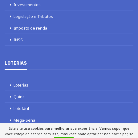
Investimentos
Legislação e Tributos
Imposto de renda
INSS
LOTERIAS
Loterias
Quina
Lotofácil
Mega-Sena
Este site usa cookies para melhorar sua experiência. Vamos supor que
Tele sena
você esteja de acordo com isso, mas você pode optar por não participar, se