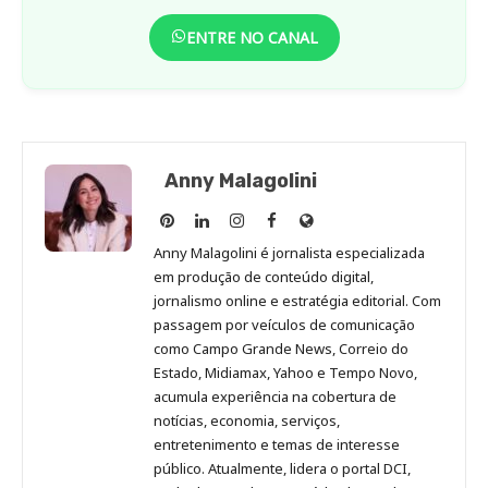
ENTRE NO CANAL
Anny Malagolini
Anny
Anny
Anny
Anny
Site
Malagolini
Malagolini
Malagolini
Malagolini
de
Anny Malagolini é jornalista especializada
no
no
no
no
Anny
em produção de conteúdo digital,
Pinterest
LinkedIn
Instagram
Facebook
Malagolini
jornalismo online e estratégia editorial. Com
passagem por veículos de comunicação
como Campo Grande News, Correio do
Estado, Midiamax, Yahoo e Tempo Novo,
acumula experiência na cobertura de
notícias, economia, serviços,
entretenimento e temas de interesse
público. Atualmente, lidera o portal DCI,