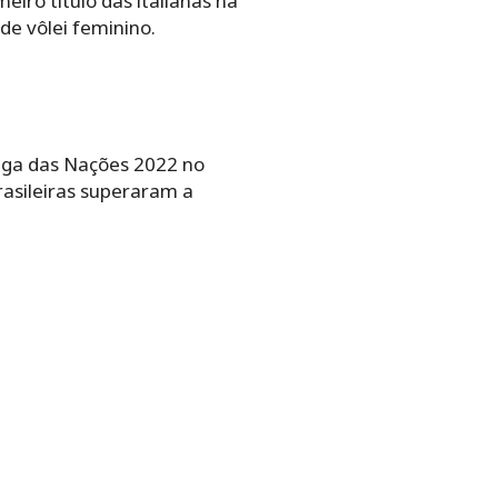
eiro título das italianas na
e vôlei feminino.
 Liga das Nações 2022 no
rasileiras superaram a