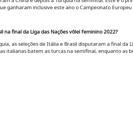
am a China e depois a Turquia na semifinal. Este é o prim
que ganharam inclusive este ano o Campeonato Europeu d
sil na final da Liga das Nações vôlei feminino 2022?
ia, as seleções de Itália e Brasil disputaram a final da
 as italianas batem as turcas na semifinal, enquanto as b