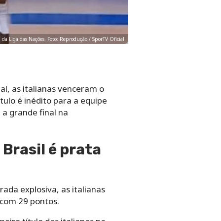
al da Liga das Nações. Foto: Reprodução / SporTV Oficial
al, as italianas venceram o
tulo é inédito para a equipe
 a grande final na
 Brasil é prata
ada explosiva, as italianas
 com 29 pontos.