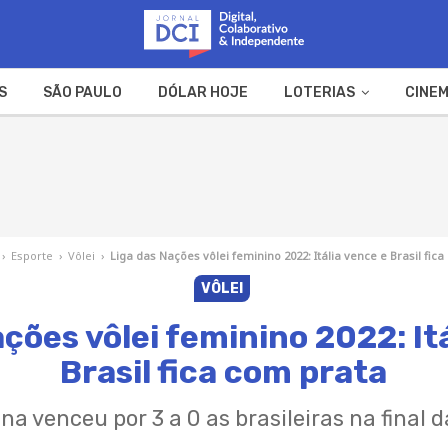
S
SÃO PAULO
DÓLAR HOJE
LOTERIAS
CINEM
A FAZENDA
WEB STORIES
›
Esporte
›
Vôlei
›
Liga das Nações vôlei feminino 2022: Itália vence e Brasil fic
VÔLEI
ções vôlei feminino 2022: It
Brasil fica com prata
ana venceu por 3 a 0 as brasileiras na final