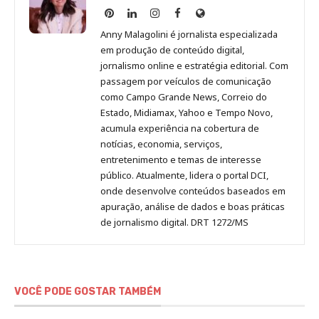
Anny
Anny
Anny
Anny
Site
Malagolini
Malagolini
Malagolini
Malagolini
de
Anny Malagolini é jornalista especializada
no
no
no
no
Anny
em produção de conteúdo digital,
Pinterest
LinkedIn
Instagram
Facebook
Malagolini
jornalismo online e estratégia editorial. Com
passagem por veículos de comunicação
como Campo Grande News, Correio do
Estado, Midiamax, Yahoo e Tempo Novo,
acumula experiência na cobertura de
notícias, economia, serviços,
entretenimento e temas de interesse
público. Atualmente, lidera o portal DCI,
onde desenvolve conteúdos baseados em
apuração, análise de dados e boas práticas
de jornalismo digital. DRT 1272/MS
VOCÊ PODE GOSTAR TAMBÉM