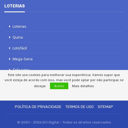
LOTERIAS
Loterias
Quina
Lotofácil
Mega-Sena
Tele sena
Este site usa cookies para melhorar sua experiência. Vamos supor que
você esteja de acordo com isso, mas você pode optar por não participar, se
desejar.
Aceito
Mais detalhes
SOBRE NÓS
AUTORES
FALE COM O JORNAL DCI
POLÍTICA DE PRIVACIDADE
TERMOS DE USO
SITEMAP
© 2020 - 2026 DCI Digital - Todos os direitos reservados