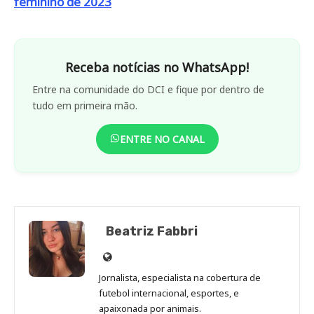
feminino de 2023
Receba notícias no WhatsApp!
Entre na comunidade do DCI e fique por dentro de
tudo em primeira mão.
ENTRE NO CANAL
Beatriz Fabbri
Site
de
Jornalista, especialista na cobertura de
Beatriz
futebol internacional, esportes, e
Fabbri
apaixonada por animais.