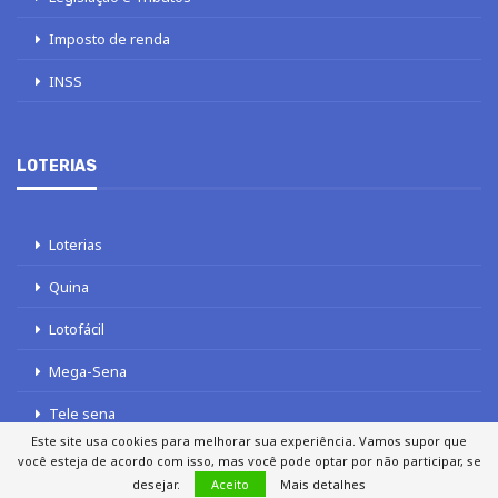
Imposto de renda
INSS
LOTERIAS
Loterias
Quina
Lotofácil
Mega-Sena
Tele sena
Este site usa cookies para melhorar sua experiência. Vamos supor que
você esteja de acordo com isso, mas você pode optar por não participar, se
desejar.
Aceito
Mais detalhes