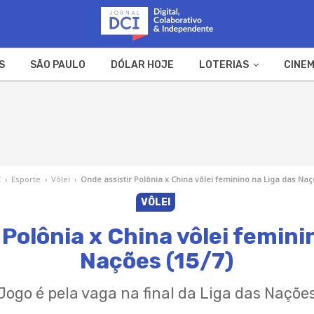
S
SÃO PAULO
DÓLAR HOJE
LOTERIAS
CINEM
A FAZENDA
WEB STORIES
I
›
Esporte
›
Vôlei
›
Onde assistir Polônia x China vôlei feminino na Liga das Naç
VÔLEI
 Polônia x China vôlei femini
Nações (15/7)
Jogo é pela vaga na final da Liga das Naçõe