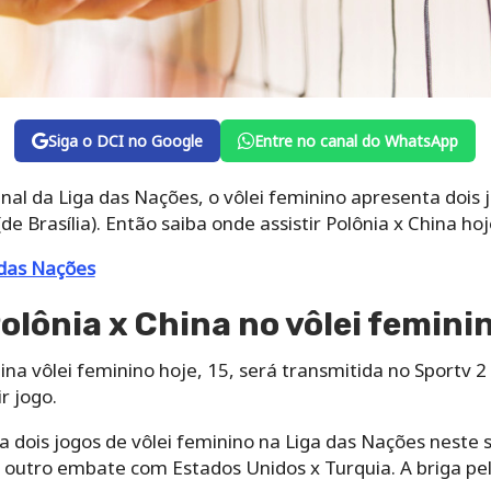
Siga o DCI no Google
Entre no canal do WhatsApp
al da Liga das Nações, o vôlei feminino apresenta dois 
(de Brasília). Então saiba onde assistir Polônia x China ho
 das Nações
Polônia x China no vôlei femin
hina vôlei feminino hoje, 15, será transmitida no Sportv
r jogo.
 dois jogos de vôlei feminino na Liga das Nações neste 
o outro embate com Estados Unidos x Turquia. A briga pel