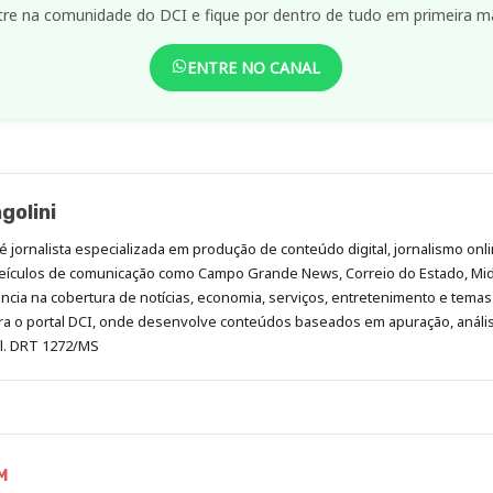
tre na comunidade do DCI e fique por dentro de tudo em primeira m
ENTRE NO CANAL
golini
é jornalista especializada em produção de conteúdo digital, jornalismo onli
eículos de comunicação como Campo Grande News, Correio do Estado, Mi
cia na cobertura de notícias, economia, serviços, entretenimento e temas 
era o portal DCI, onde desenvolve conteúdos baseados em apuração, análi
al. DRT 1272/MS
M