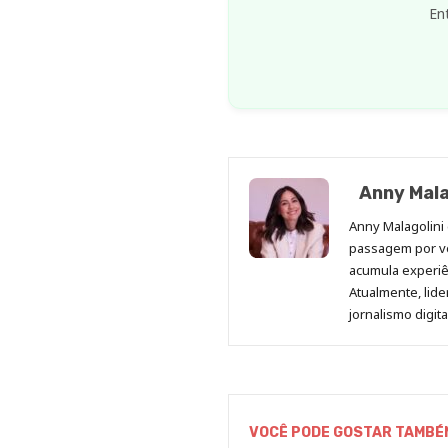
En
Anny Mala
Anny Malagolini 
passagem por v
acumula experiên
Atualmente, lid
jornalismo digit
VOCÊ PODE GOSTAR TAMBÉ