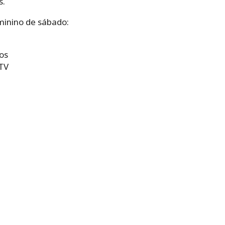
s.
eminino de sábado:
os
BTV