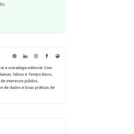
ão.
Anny
Anny
Anny
Anny
Site
Malagolini
Malagolini
Malagolini
Malagolini
de
ne e estratégia editorial. Com
no
no
no
no
Anny
diamax, Yahoo e Tempo Novo,
Pinterest
LinkedIn
Instagram
Facebook
Malagolini
de interesse público.
se de dados e boas práticas de