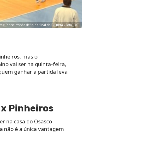
o e Pinheiros vão definir a final do Paulista - Foto: DCI
inheiros, mas o
no vai ser na quinta-feira,
e quem ganhar a partida leva
 x Pinheiros
ser na casa do Osasco
sa não é a única vantagem