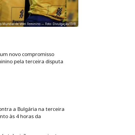
 no Mundial de Vôlei Feminino — Foto: Divulgação/FIVB
em um novo compromisso
inino pela terceira disputa
ntra a Bulgária na terceira
nto às 4 horas da