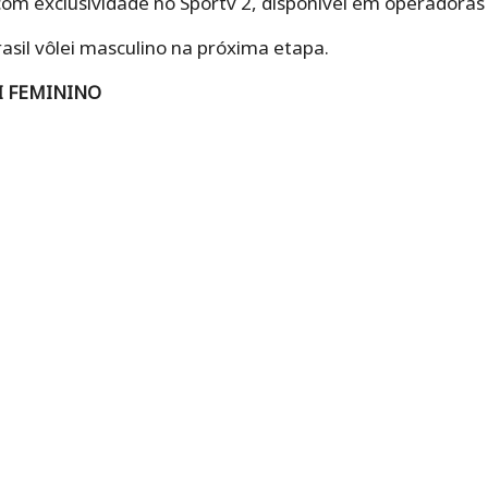
com exclusividade no Sportv 2, disponível em operadoras 
rasil vôlei masculino na próxima etapa.
I FEMININO