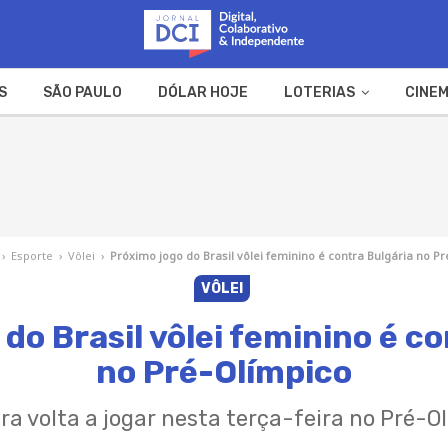
S
SÃO PAULO
DÓLAR HOJE
LOTERIAS
CINEM
A FAZENDA
WEB STORIES
›
Esporte
›
Vôlei
›
Próximo jogo do Brasil vôlei feminino é contra Bulgária no P
VÔLEI
do Brasil vôlei feminino é c
no Pré-Olímpico
ira volta a jogar nesta terça-feira no Pré-Ol