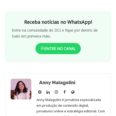
Receba notícias no WhatsApp!
Entre na comunidade do DCI e fique por dentro de
tudo em primeira mão.
ENTRE NO CANAL
Anny Malagolini
Anny
Anny
Anny
Anny
Site
Malagolini
Malagolini
Malagolini
Malagolini
de
Anny Malagolini é jornalista especializada
no
no
no
no
Anny
em produção de conteúdo digital,
Pinterest
LinkedIn
Instagram
Facebook
Malagolini
jornalismo online e estratégia editorial. Com