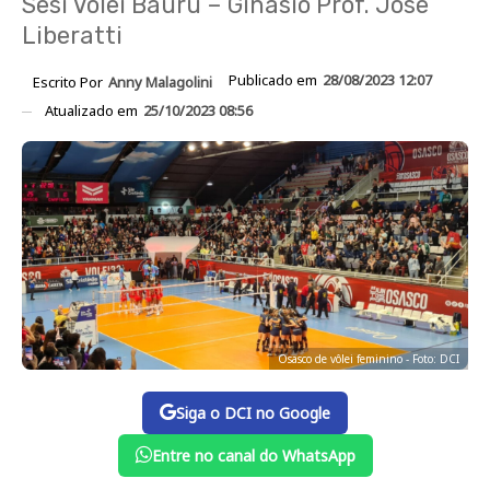
Sesi Vôlei Bauru – Ginásio Prof. Jose
Liberatti
Publicado em
28/08/2023 12:07
Escrito Por
Anny Malagolini
Atualizado em
25/10/2023 08:56
Osasco de vôlei feminino - Foto: DCI
Siga o DCI no Google
Entre no canal do WhatsApp