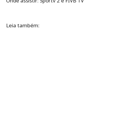
Onde assistir: Sportv 2 e FIVB TV
Leia também: