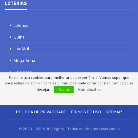
LOTERIAS
Loterias
Quina
Lotofácil
Mega-Sena
Tele sena
Este site usa cookies para melhorar sua experiência. Vamos supor que
você esteja de acordo com isso, mas você pode optar por não participar, se
desejar.
Aceito
Mais detalhes
SOBRE NÓS
AUTORES
FALE COM O JORNAL DCI
POLÍTICA DE PRIVACIDADE
TERMOS DE USO
SITEMAP
© 2020 - 2026 DCI Digital - Todos os direitos reservados