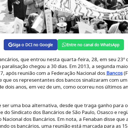
Siga o DCI no Google
Entre no canal do WhatsApp
ncários, que entrou nesta quarta-feira, 28, em seu 23º di
 paralisação chegou a 30 dias. Em 2013, a segunda maior
 27, após reunião com a Federação Nacional dos
Bancos
(F
se que os representantes dos bancos sinalizaram com u
 de dois anos, em vez de um, como ocorreu nos últimos a
e ser uma boa alternativa, desde que traga ganho para o
e do Sindicato dos Bancários de São Paulo, Osasco e reg
acional dos Bancários. Em nota, a Fenaban disse que 
gundo os bancários, uma reunião está marcada para as 15