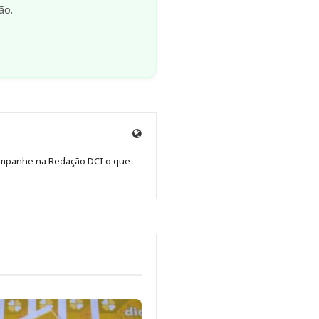
ão.
Site
de
Acompanhe na Redação DCI o que
Redação
Jornal
DCI