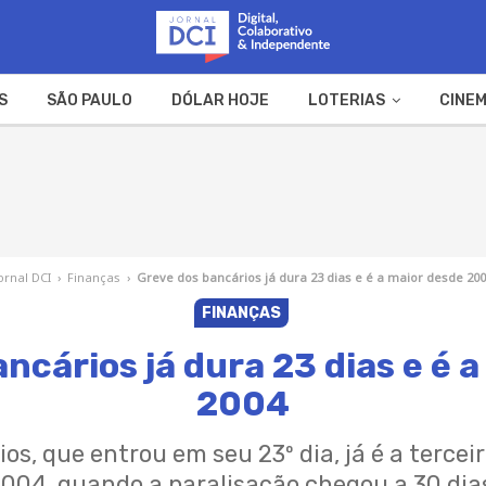
S
SÃO PAULO
DÓLAR HOJE
LOTERIAS
CINEM
A FAZENDA
WEB STORIES
ornal DCI
›
Finanças
›
Greve dos bancários já dura 23 dias e é a maior desde 20
FINANÇAS
ncários já dura 23 dias e é 
2004
os, que entrou em seu 23º dia, já é a terce
004, quando a paralisação chegou a 30 dia