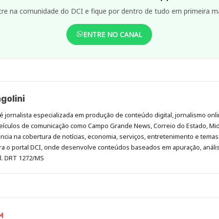
tre na comunidade do DCI e fique por dentro de tudo em primeira m
ENTRE NO CANAL
golini
é jornalista especializada em produção de conteúdo digital, jornalismo onli
eículos de comunicação como Campo Grande News, Correio do Estado, Mi
cia na cobertura de notícias, economia, serviços, entretenimento e temas 
era o portal DCI, onde desenvolve conteúdos baseados em apuração, análi
al. DRT 1272/MS
M