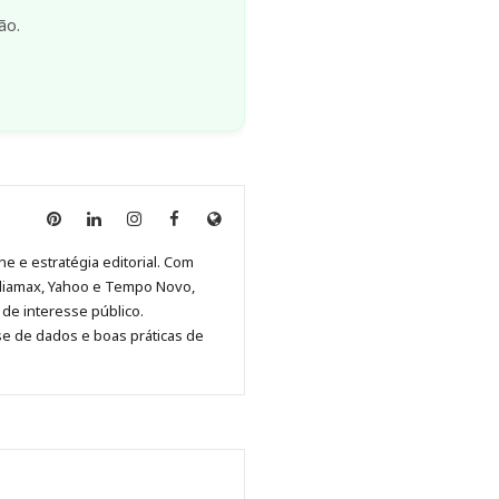
ão.
Anny
Anny
Anny
Anny
Site
Malagolini
Malagolini
Malagolini
Malagolini
de
ne e estratégia editorial. Com
no
no
no
no
Anny
diamax, Yahoo e Tempo Novo,
Pinterest
LinkedIn
Instagram
Facebook
Malagolini
de interesse público.
se de dados e boas práticas de