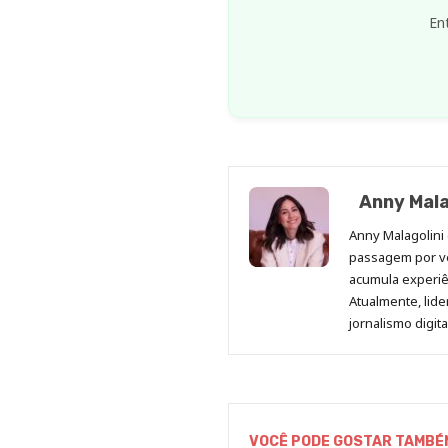
En
Anny Mala
Anny Malagolini 
passagem por v
acumula experiên
Atualmente, lid
jornalismo digit
VOCÊ PODE GOSTAR TAMBÉ