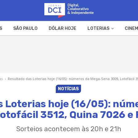
S
SÃO PAULO
DÓLAR HOJE
LOTERIAS
CINEM
A FAZENDA
WEB STORIES
as
›
Resultado das Loterias hoje (16/05): números da Mega-Sena 3009, Lotofácil 3
NOTÍCIAS
s Loterias hoje (16/05): núm
otofácil 3512, Quina 7026 e
Sorteios acontecem às 20h e 21h