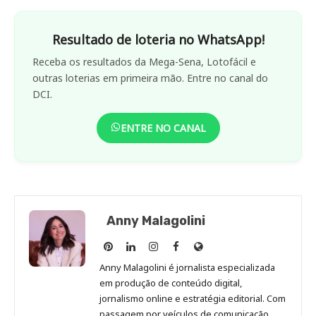
Resultado de loteria no WhatsApp!
Receba os resultados da Mega-Sena, Lotofácil e
outras loterias em primeira mão. Entre no canal do
DCI.
ENTRE NO CANAL
Anny Malagolini
Anny
Anny
Anny
Anny
Site
Malagolini
Malagolini
Malagolini
Malagolini
de
Anny Malagolini é jornalista especializada
no
no
no
no
Anny
em produção de conteúdo digital,
Pinterest
LinkedIn
Instagram
Facebook
Malagolini
jornalismo online e estratégia editorial. Com
passagem por veículos de comunicação