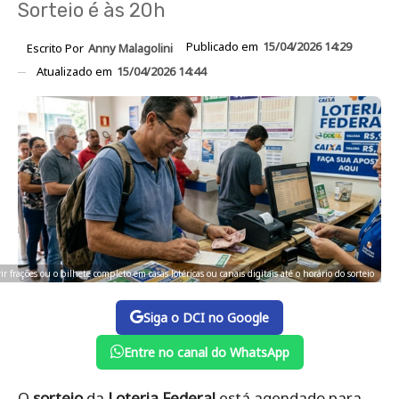
Sorteio é às 20h
Publicado em
15/04/2026 14:29
Escrito Por
Anny Malagolini
Atualizado em
15/04/2026 14:44
frações ou o bilhete completo em casas lotéricas ou canais digitais até o horário do sorteio
Siga o DCI no Google
Entre no canal do WhatsApp
O
sorteio
da
Loteria Federal
está agendado para