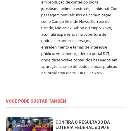
no
no
no
no
Anny
em produção de conteúdo digital,
Pinterest
LinkedIn
Instagram
Facebook
Malagolini
jornalismo online e estratégia editorial. Com
passagem por veículos de comunicação
como Campo Grande News, Correio do
Estado, Midiamax, Yahoo e Tempo Novo,
acumula experiência na cobertura de
notícias, economia, serviços,
entretenimento e temas de interesse
público. Atualmente, lidera o portal DCI,
onde desenvolve conteúdos baseados em
apuração, análise de dados e boas práticas
de jornalismo digital. DRT 1272/MS
VOCÊ PODE GOSTAR TAMBÉM
CONFIRA O RESULTADO DA
LOTERIA FEDERAL 6090 E