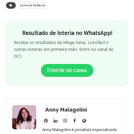
Loteria Federal
Resultado de loteria no WhatsApp!
Receba os resultados da Mega-Sena, Lotofácil e
outras loterias em primeira mão. Entre no canal do
DCI.
ENTRE NO CANAL
Anny Malagolini
Anny
Anny
Anny
Anny
Site
Malagolini
Malagolini
Malagolini
Malagolini
de
Anny Malagolini é jornalista especializada