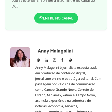
outras loterias em primeira mão. Entre no canal do
DCI.
ENTRE NO CANAL
Anny Malagolini
Anny
Anny
Anny
Anny
Site
Malagolini
Malagolini
Malagolini
Malagolini
de
Anny Malagolini é jornalista especializada
no
no
no
no
Anny
em produção de conteúdo digital,
Pinterest
LinkedIn
Instagram
Facebook
Malagolini
jornalismo online e estratégia editorial. Com
passagem por veículos de comunicação
como Campo Grande News, Correio do
Estado, Midiamax, Yahoo e Tempo Novo,
acumula experiência na cobertura de
notícias, economia, serviços,
entretenimento e temas de interesse