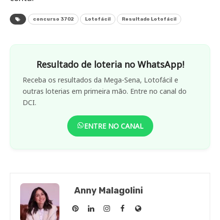
concurso 3702
Lotofácil
Resultado Lotofácil
Resultado de loteria no WhatsApp!
Receba os resultados da Mega-Sena, Lotofácil e
outras loterias em primeira mão. Entre no canal do
DCI.
ENTRE NO CANAL
Anny Malagolini
Anny
Anny
Anny
Anny
Site
Malagolini
Malagolini
Malagolini
Malagolini
de