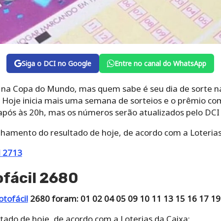
Siga o DCI no Google
Entre no canal do WhatsApp
l na Copa do Mundo, mas quem sabe é seu dia de sorte 
? Hoje inicia mais uma semana de sorteios e o prêmio co
 após às 20h, mas os números serão atualizados pelo DC
lhamento do resultado de hoje, de acordo com a Loterias
l 2713
ofácil 2680
otofácil
2680 foram: 01 02 04 05 09 10 11 13 15 16 17 19
tado de hoje, de acordo com a Loterias da Caixa: