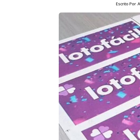
Escrito Por
A