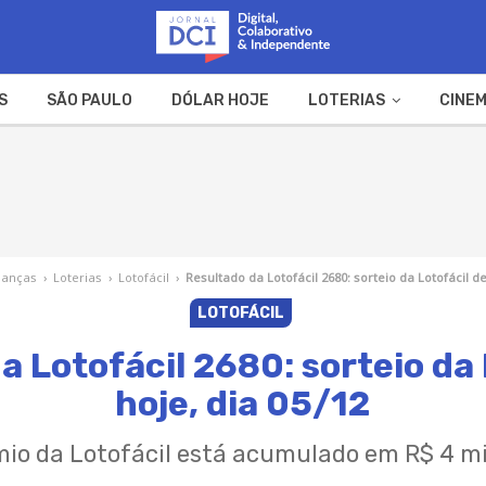
S
SÃO PAULO
DÓLAR HOJE
LOTERIAS
CINEM
A FAZENDA
WEB STORIES
nanças
›
Loterias
›
Lotofácil
›
Resultado da Lotofácil 2680: sorteio da Lotofácil de
LOTOFÁCIL
a Lotofácil 2680: sorteio da 
hoje, dia 05/12
mio da Lotofácil está acumulado em R$ 4 mi