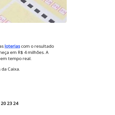
nas
loterias
com o resultado
meça em R$ 4 milhões. A
I em tempo real.
 da Caixa.
 20 23 24