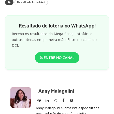
Resultado Lotofácil
Resultado de loteria no WhatsApp!
Receba os resultados da Mega-Sena, Lotofácil e
outras loterias em primeira mão. Entre no canal do
DCI.
ENTRE NO CANAL
Anny Malagolini
Anny
Anny
Anny
Anny
Site
Malagolini
Malagolini
Malagolini
Malagolini
de
Anny Malagolini é jornalista especializada
no
no
no
no
Anny
em produção de conteúdo digital,