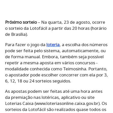
Próximo sorteio
– Na quarta, 23 de agosto, ocorre
o sorteio da Lotofácil a partir das 20 horas (horário
de Brasília).
Para‌ ‌fazer‌ ‌o‌ ‌jogo da
loteria
,‌ ‌a‌ ‌escolha‌ ‌dos‌ ‌números‌
‌pode‌ ‌ser‌ ‌feita‌ ‌pelo‌ ‌sistema,‌ ‌automaticamente,‌ ‌ou‌
‌de‌ ‌forma‌ ‌manual.‌ Embora, ‌também‌ ‌seja‌ ‌possível‌
‌repetir‌ ‌a‌ ‌mesma‌ ‌aposta‌ ‌em‌ ‌vários‌ ‌concursos -‌
‌modalidade‌ ‌conhecida‌ ‌como‌ ‌Teimosinha.‌ ‌Portanto,
o ‌apostador‌ ‌pode‌ ‌escolher‌ ‌concorrer‌ ‌com‌ ‌ela‌ ‌por‌ ‌3,‌
‌6,‌ ‌12,‌ ‌18‌ ‌ou‌ ‌24‌ ‌sorteios seguidos.‌ ‌
As apostas podem ser feitas até uma hora antes
da premiação nas lotéricas, aplicativo ou site
Loterias Caixa (www.loteriasonline.caixa.gov.br). Os‌
‌sorteios‌ ‌da‌ ‌Lotofácil‌ ‌são‌ ‌realizados‌ ‌quase‌ ‌todos‌ ‌os‌